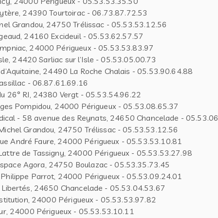
ncy, 24000 Périgueux - 05.53.53.35.50
ytère, 24390 Tourtoirac - 06.73.87.72.53
hel Grandou, 24750 Trélissac - 05.53.53.12.56
geaud, 24160 Excideuil - 05.53.62.57.57
mpniac, 24000 Périgueux - 05.53.53.83.97
sle, 24420 Sarliac sur l’Isle - 05.53.05.00.73
d’Aquitaine, 24490 La Roche Chalais - 05.53.90.64.88
ssillac - 06.87.61.69.16
u 26° RI, 24380 Vergt - 05.53.54.96.22
rges Pompidou, 24000 Périgueux - 05.53.08.65.37
édical - 58 avenue des Reynats, 24650 Chancelade - 05.53.0
ichel Grandou, 24750 Trélissac - 05.53.53.12.56
 André Faure, 24000 Périgueux - 05.53.53.10.81
attre de Tassigny, 24000 Périgueux - 05.53.53.27.98
pace Agora, 24750 Boulazac - 05.53.35.73.45
hilippe Parrot, 24000 Périgueux - 05.53.09.24.01
 Libertés, 24650 Chancelade - 05.53.04.53.67
stitution, 24000 Périgueux - 05.53.53.97.82
ur, 24000 Périgueux - 05.53.53.10.11