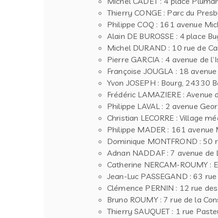
Michel CADET : 4 place Pluma
Thierry CONGE : Parc du Presb
Philippe COQ : 161 avenue Mic
Alain DE BUROSSE : 4 place Bu
Michel DURAND : 10 rue de Ca
Pierre GARCIA : 4 avenue de l’I
Françoise JOUGLA : 18 avenue 
Yvon JOSEPH : Bourg, 24330 Ba
Frédéric LAMAZIERE : Avenue d
Philippe LAVAL : 2 avenue Geo
Christian LECORRE : Village m
Philippe MADER : 161 avenue M
Dominique MONTFROND : 50 rue
Adnan NADDAF : 7 avenue de L
Catherine NERCAM-ROUMY : Es
Jean-Luc PASSEGAND : 63 rue P
Clémence PERNIN : 12 rue des
Bruno ROUMY : 7 rue de la Con
Thierry SAUQUET : 1 rue Paste