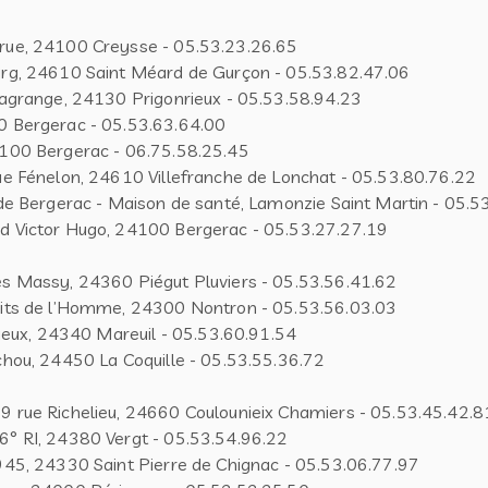
rue, 24100 Creysse - 05.53.23.26.65
rg, 24610 Saint Méard de Gurçon - 05.53.82.47.06
Lagrange, 24130 Prigonrieux - 05.53.58.94.23
0 Bergerac - 05.53.63.64.00
4100 Bergerac - 06.75.58.25.45
ue Fénelon, 24610 Villefranche de Lonchat - 05.53.80.76.22
de Bergerac - Maison de santé, Lamonzie Saint Martin - 05.5
d Victor Hugo, 24100 Bergerac - 05.53.27.27.19
s Massy, 24360 Piégut Pluviers - 05.53.56.41.62
oits de l’Homme, 24300 Nontron - 05.53.56.03.03
gueux, 24340 Mareuil - 05.53.60.91.54
chou, 24450 La Coquille - 05.53.55.36.72
 rue Richelieu, 24660 Coulounieix Chamiers - 05.53.45.42.8
° RI, 24380 Vergt - 05.53.54.96.22
945, 24330 Saint Pierre de Chignac - 05.53.06.77.97