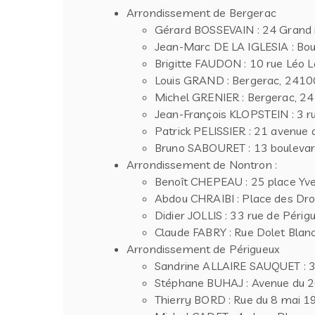
Arrondissement de Bergerac
Gérard BOSSEVAIN : 24 Grand 
Jean-Marc DE LA IGLESIA : Bou
Brigitte FAUDON : 10 rue Léo 
Louis GRAND : Bergerac, 2410
Michel GRENIER : Bergerac, 2
Jean-François KLOPSTEIN : 3 r
Patrick PELISSIER : 21 avenue 
Bruno SABOURET : 13 boulevar
Arrondissement de Nontron :
Benoît CHEPEAU : 25 place Yve
Abdou CHRAIBI : Place des Dr
Didier JOLLIS : 33 rue de Péri
Claude FABRY : Rue Dolet Blan
Arrondissement de Périgueux
Sandrine ALLAIRE SAUQUET : 39
Stéphane BUHAJ : Avenue du 26
Thierry BORD : Rue du 8 mai 1