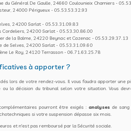
e du Général De Gaulle, 24660 Coulounieix Chamiers - 05.5
steur, 24000 Périgueux - 05.53.53.32.93
elves, 24200 Sarlat - 05.53.31.09.83
Cordeliers, 24200 Sarlat - 05.53.30.86.00
ier de la Balme, 24220 Beynac et Cazenac - 05.53.29.37.13
e de Selves, 24200 Sarlat - 05.53.31.09.60
ugène Le Roy, 24120 Terrasson - 06.71.63.25.78
ificatives à apporter ?
s lors de votre rendez-vous. Il vous faudra apporter une pièce
 ou la décision du tribunal selon votre situation. Vous de
complémentaires pourront être exigés :
analyses
de sang p
ychotechniques si votre suspension dépasse six mois.
 euros et n'est pas remboursé par la Sécurité sociale.