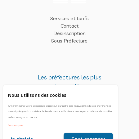
Services et tarifs
Contact
Désinscription
Sous Préfecture
Les préfectures les plus
demandées
Nous utilisons des cookies
Bobigny
Afin d'améliorer votre expérience utilisateur sur notre site (sauvegarde de vos préférences
Le Raincy
de navigation), mais aussi dans le but de mesurer l'audience du site, nous utilisons des cookies
Nanterre
ou technologies similaires
En savoir plus
Paris
Sarcelles
Je choisis
Tout accepter