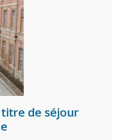
itre de séjour
se