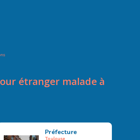
ons
jour étranger malade à
Préfecture
Toulouse