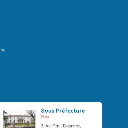
ons
Sous Préfecture
Dax
5 Av. Paul Doumer,