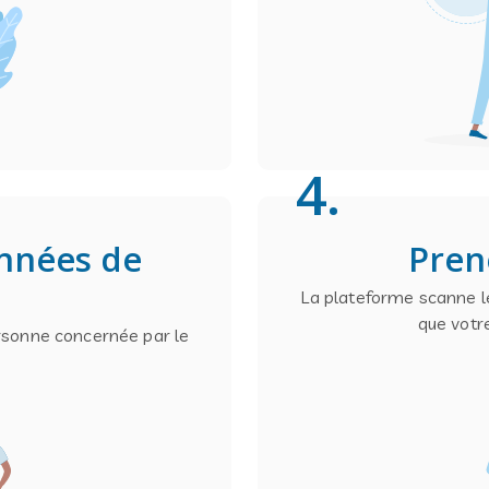
4
.
onnées de
Pren
La plateforme scanne le
que votr
rsonne concernée par le